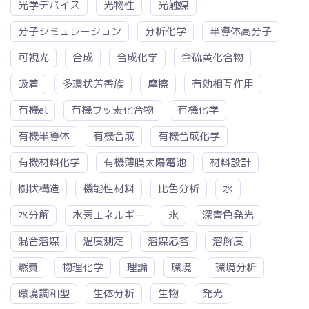
光学デバイス
光物性
光触媒
分子シミュレーション
分析化学
半導体高分子
可視光
合成
合成化学
含硫黄化合物
吸着
多環状芳香族
摩擦
有効相互作用
有機el
有機フッ素化合物
有機化学
有機半導体
有機合成
有機合成化学
有機材料化学
有機薄膜太陽電池
材料設計
樹状構造
機能性材料
比色分析
水
水分解
水素エネルギー
氷
深青色発光
混合溶媒
温度測定
溶媒応答
溶解度
燃費
物理化学
理論
環境
環境分析
環境調和型
生体分析
生物
発光