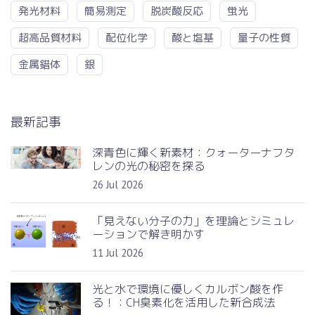
発光材料
簡易測定
脱炭酸反応
蛍光
超高品質材料
配位化学
酸と塩基
量子の性質
金属錯体
銀
最新記事
深青色に輝く新素材：クォーターナフタ
レンの光の秘密を探る
26 Jul 2026
「見えない分子の力」を理論とシミュレ
ーションで解き明かす
11 Jul 2026
光と水で環境に優しくカルボン酸を作
る！：CH臭素化を活用した新合成法