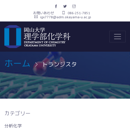
お問いあわせ
086-251-7851
igx7778@adm.okayama-u.ac.jp
ホーム
トランジスタ
カテゴリー
分析化学