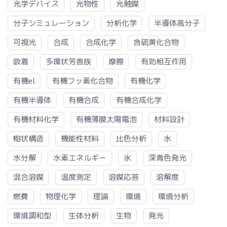
光学デバイス
光物性
光触媒
分子シミュレーション
分析化学
半導体高分子
可視光
合成
合成化学
含硫黄化合物
吸着
多環状芳香族
摩擦
有効相互作用
有機el
有機フッ素化合物
有機化学
有機半導体
有機合成
有機合成化学
有機材料化学
有機薄膜太陽電池
材料設計
樹状構造
機能性材料
比色分析
水
水分解
水素エネルギー
氷
深青色発光
混合溶媒
温度測定
溶媒応答
溶解度
燃費
物理化学
理論
環境
環境分析
環境調和型
生体分析
生物
発光