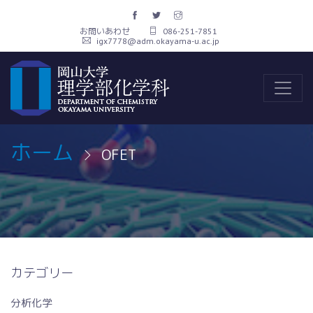
お問いあわせ
086-251-7851
igx7778@adm.okayama-u.ac.jp
ホーム
OFET
カテゴリー
分析化学