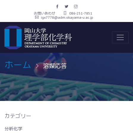
お問いあわせ
086-251-7851
igx7778@adm.okayama-u.ac.jp
ホーム
溶媒応答
カテゴリー
分析化学