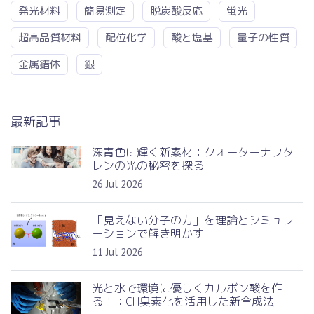
発光材料
簡易測定
脱炭酸反応
蛍光
超高品質材料
配位化学
酸と塩基
量子の性質
金属錯体
銀
最新記事
深青色に輝く新素材：クォーターナフタ
レンの光の秘密を探る
26 Jul 2026
「見えない分子の力」を理論とシミュレ
ーションで解き明かす
11 Jul 2026
光と水で環境に優しくカルボン酸を作
る！：CH臭素化を活用した新合成法