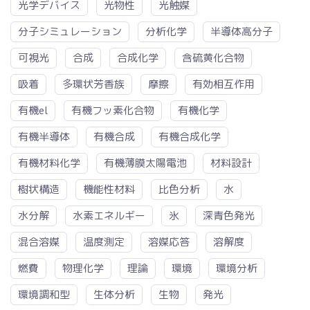
光学デバイス
光物性
光触媒
分子シミュレーション
分析化学
半導体高分子
可視光
合成
合成化学
含硫黄化合物
吸着
多環状芳香族
摩擦
有効相互作用
有機el
有機フッ素化合物
有機化学
有機半導体
有機合成
有機合成化学
有機材料化学
有機薄膜太陽電池
材料設計
樹状構造
機能性材料
比色分析
水
水分解
水素エネルギー
氷
深青色発光
混合溶媒
温度測定
溶媒応答
溶解度
燃費
物理化学
理論
環境
環境分析
環境調和型
生体分析
生物
発光