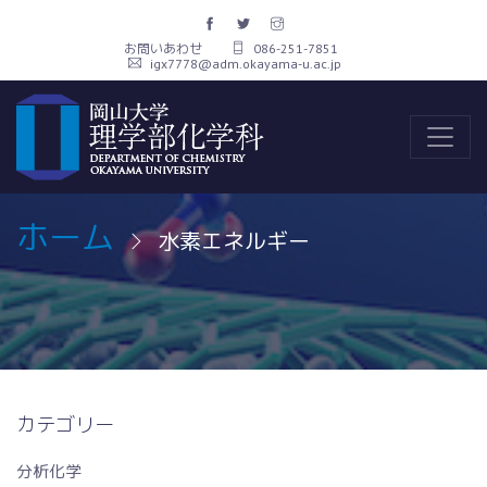
お問いあわせ
086-251-7851
igx7778@adm.okayama-u.ac.jp
ホーム
水素エネルギー
カテゴリー
分析化学