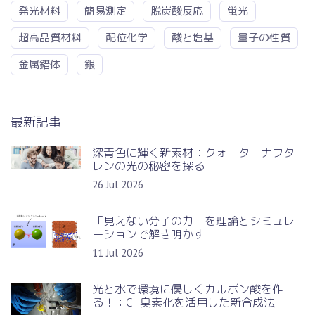
発光材料
簡易測定
脱炭酸反応
蛍光
超高品質材料
配位化学
酸と塩基
量子の性質
金属錯体
銀
最新記事
深青色に輝く新素材：クォーターナフタ
レンの光の秘密を探る
26 Jul 2026
「見えない分子の力」を理論とシミュレ
ーションで解き明かす
11 Jul 2026
光と水で環境に優しくカルボン酸を作
る！：CH臭素化を活用した新合成法