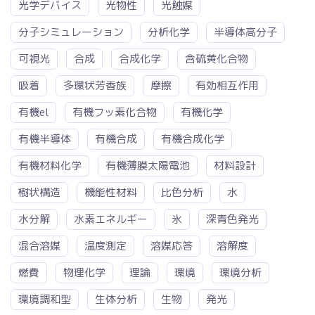
光学デバイス
光物性
光触媒
分子シミュレーション
分析化学
半導体高分子
可視光
合成
合成化学
含硫黄化合物
吸着
多環状芳香族
摩擦
有効相互作用
有機el
有機フッ素化合物
有機化学
有機半導体
有機合成
有機合成化学
有機材料化学
有機薄膜太陽電池
材料設計
樹状構造
機能性材料
比色分析
水
水分解
水素エネルギー
氷
深青色発光
混合溶媒
温度測定
溶媒応答
溶解度
燃費
物理化学
理論
環境
環境分析
環境調和型
生体分析
生物
発光