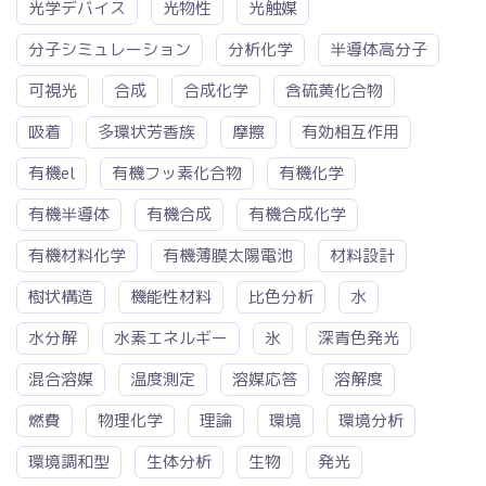
光学デバイス
光物性
光触媒
分子シミュレーション
分析化学
半導体高分子
可視光
合成
合成化学
含硫黄化合物
吸着
多環状芳香族
摩擦
有効相互作用
有機el
有機フッ素化合物
有機化学
有機半導体
有機合成
有機合成化学
有機材料化学
有機薄膜太陽電池
材料設計
樹状構造
機能性材料
比色分析
水
水分解
水素エネルギー
氷
深青色発光
混合溶媒
温度測定
溶媒応答
溶解度
燃費
物理化学
理論
環境
環境分析
環境調和型
生体分析
生物
発光