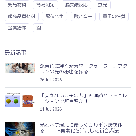
発光材料
簡易測定
脱炭酸反応
蛍光
超高品質材料
配位化学
酸と塩基
量子の性質
金属錯体
銀
最新記事
深青色に輝く新素材：クォーターナフタ
レンの光の秘密を探る
26 Jul 2026
「見えない分子の力」を理論とシミュレ
ーションで解き明かす
11 Jul 2026
光と水で環境に優しくカルボン酸を作
る！：CH臭素化を活用した新合成法