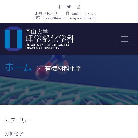
お問いあわせ
086-251-7851
igx7778@adm.okayama-u.ac.jp
ホーム
有機材料化学
カテゴリー
分析化学