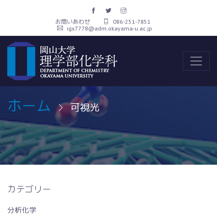
お問いあわせ
086-251-7851
igx7778@adm.okayama-u.ac.jp
ホーム
可視光
カテゴリー
分析化学