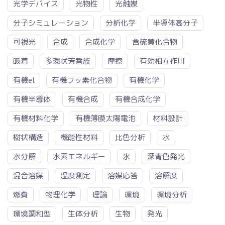
光学デバイス
光物性
光触媒
分子シミュレーション
分析化学
半導体高分子
可視光
合成
合成化学
含硫黄化合物
吸着
多環状芳香族
摩擦
有効相互作用
有機el
有機フッ素化合物
有機化学
有機半導体
有機合成
有機合成化学
有機材料化学
有機薄膜太陽電池
材料設計
樹状構造
機能性材料
比色分析
水
水分解
水素エネルギー
氷
深青色発光
混合溶媒
温度測定
溶媒応答
溶解度
燃費
物理化学
理論
環境
環境分析
環境調和型
生体分析
生物
発光