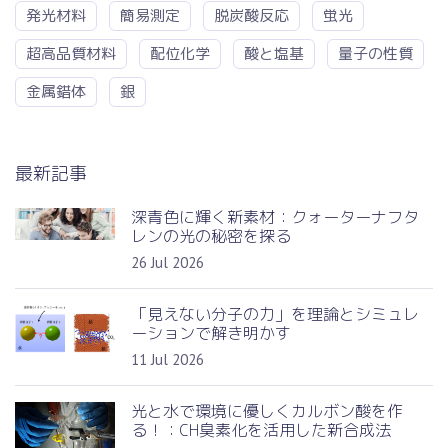
発光材料
簡易測定
脱炭酸反応
蛍光
超高品質材料
配位化学
酸と塩基
量子の性質
金属錯体
銀
最新記事
深青色に輝く新素材：クォーターナフタ
レンの光の秘密を探る
26 Jul 2026
「見えない分子の力」を理論とシミュレ
ーションで解き明かす
11 Jul 2026
光と水で環境に優しくカルボン酸を作
る！：CH臭素化を活用した新合成法