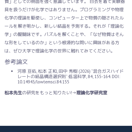
質」としての側面を強く意識しています。 白衣を着て実験器
具を扱うだけが化学ではありません。プログラミングや物理
化学の理論を駆使し、コンピューター上で物質の隠されたル
ールを解き明かし、新しい結晶を予測する。それが「理論化
学」の醍醐味です。パズルを解くことや、「なぜ物質はそん
な形をしているのか」という根源的な問いに興味がある方
は、ぜひ大学で理論化学の世界に触れてみてください。
参考論文
河原 亘佑, 松本 正和, 田中 秀樹 (2026) “混合ガスハイド
レートの結晶構造選択則” 低温科学, 84, 155-164. DOI:
10.14943/lowtemsci.84.155
松本先生
の研究をもっと知りたい!→
理論化学研究室