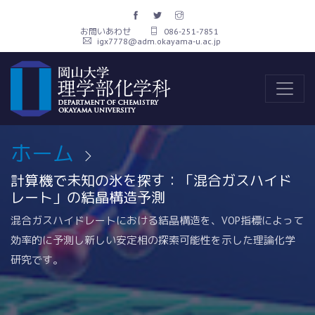
お問いあわせ
086-251-7851
igx7778@adm.okayama-u.ac.jp
ホーム
計算機で未知の氷を探す：「混合ガスハイド
レート」の結晶構造予測
混合ガスハイドレートにおける結晶構造を、VOP指標によって
効率的に予測し新しい安定相の探索可能性を示した理論化学
研究です。