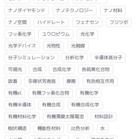
ナノダイヤモンド
ナノテクノロジー
ナノ材料
ナノ空間
ハイドレート
フェナセン
フジツボ
フッ素化学
ユウロピウム
光化学
光学デバイス
光物性
光触媒
分子シミュレーション
分析化学
半導体高分子
可視光
合成
合成化学
含硫黄化合物
吸着
多環状芳香族
摩擦
有効相互作用
有機el
有機フッ素化合物
有機化学
有機半導体
有機合成
有機合成化学
有機材料化学
有機薄膜太陽電池
材料設計
樹状構造
機能性材料
比色分析
水