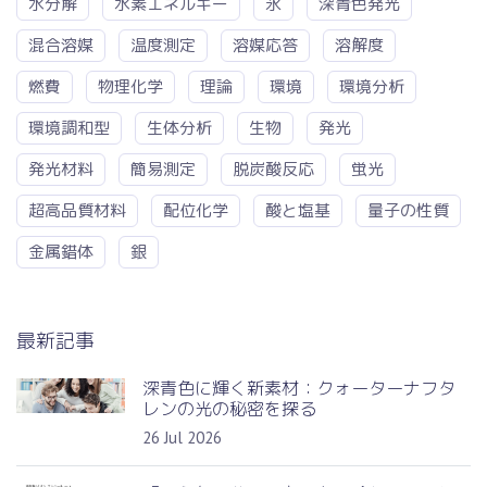
水分解
水素エネルギー
氷
深青色発光
混合溶媒
温度測定
溶媒応答
溶解度
燃費
物理化学
理論
環境
環境分析
環境調和型
生体分析
生物
発光
発光材料
簡易測定
脱炭酸反応
蛍光
超高品質材料
配位化学
酸と塩基
量子の性質
金属錯体
銀
最新記事
深青色に輝く新素材：クォーターナフタ
レンの光の秘密を探る
26 Jul 2026