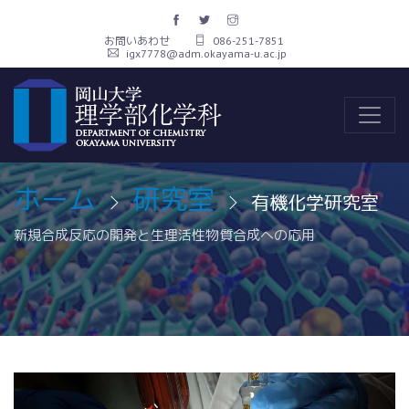
お問いあわせ
086-251-7851
igx7778@adm.okayama-u.ac.jp
ホーム
研究室
有機化学研究室
新規合成反応の開発と生理活性物質合成への応用