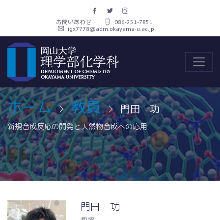
お問いあわせ
086-251-7851
igx7778@adm.okayama-u.ac.jp
ホーム
教員
門田 功
新規合成反応の開発と天然物合成への応用
門田 功
教授