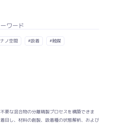
キーワード
#ナノ空間
#吸着
#触媒
給不要な混合物の分離精製プロセスを構築できま
に着目し、材料の創製、吸着種の状態解析、および
。