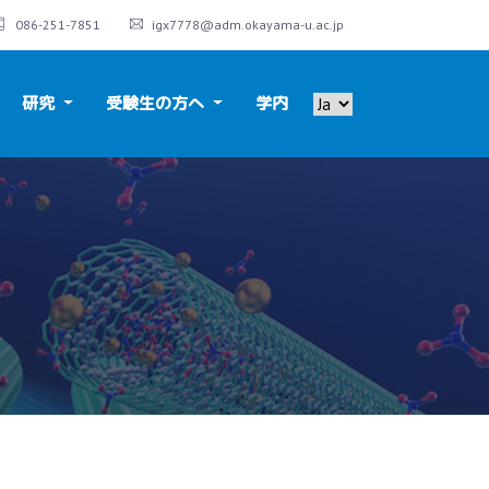
086-251-7851
igx7778@adm.okayama-u.ac.jp
研究
受験生の方へ
学内