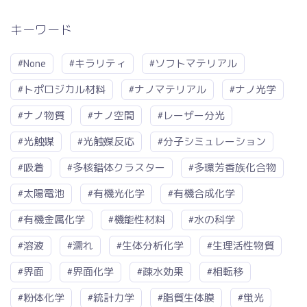
キーワード
#None
#キラリティ
#ソフトマテリアル
#トポロジカル材料
#ナノマテリアル
#ナノ光学
#ナノ物質
#ナノ空間
#レーザー分光
#光触媒
#光触媒反応
#分子シミュレーション
#吸着
#多核錯体クラスター
#多環芳香族化合物
#太陽電池
#有機光化学
#有機合成化学
#有機金属化学
#機能性材料
#水の科学
#溶液
#濡れ
#生体分析化学
#生理活性物質
#界面
#界面化学
#疎水効果
#相転移
#粉体化学
#統計力学
#脂質生体膜
#蛍光