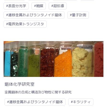
#表面分光学
#触媒
#超伝導
#遷移金属およびランタノイド錯体
#量子計測
#電界効果トランジスタ
錯体化学研究室
金属錯体の合成と構造及び物性に関する研究
#遷移金属およびランタノイド錯体
#キラリティ