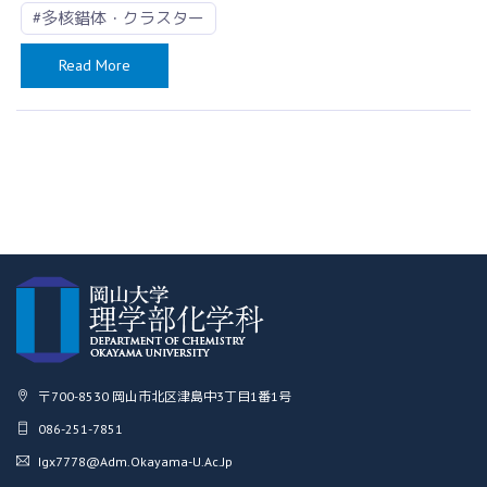
#多核錯体・クラスター
Read More
〒700-8530 岡山市北区津島中3丁目1番1号
086-251-7851
Igx7778@adm.okayama-U.ac.jp