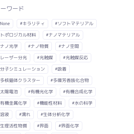
キーワード
#None
#キラリティ
#ソフトマテリアル
#トポロジカル材料
#ナノマテリアル
#ナノ光学
#ナノ物質
#ナノ空間
#レーザー分光
#光触媒
#光触媒反応
#分子シミュレーション
#吸着
#多核錯体クラスター
#多環芳香族化合物
#太陽電池
#有機光化学
#有機合成化学
#有機金属化学
#機能性材料
#水の科学
#溶液
#濡れ
#生体分析化学
#生理活性物質
#界面
#界面化学