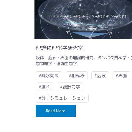
理論物理化学研究室
液体・溶液・界面の理論的研究，タンパク質科学・
物物理学・理論生物学
#疎水効果
#相転移
#溶液
#界面
#濡れ
#統計力学
#分子シミュレーション
Read More