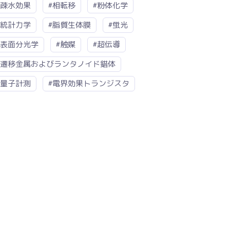
#疎水効果
#相転移
#粉体化学
#統計力学
#脂質生体膜
#蛍光
#表面分光学
#触媒
#超伝導
#遷移金属およびランタノイド錯体
#量子計測
#電界効果トランジスタ