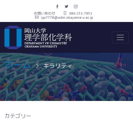
お問いあわせ
086-251-7851
igx7778@adm.okayama-u.ac.jp
ホーム
キラリティ
カテゴリー