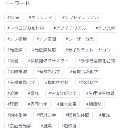
キーワード
#None
#キラリティ
#ソフトマテリアル
#トポロジカル材料
#ナノマテリアル
#ナノ光学
#ナノ物質
#ナノ空間
#レーザー分光
#光触媒
#光触媒反応
#分子シミュレーション
#吸着
#多核錯体クラスター
#多環芳香族化合物
#太陽電池
#有機光化学
#有機合成化学
#有機金属化学
#機能性材料
#水の科学
#溶液
#濡れ
#生体分析化学
#生理活性物質
#界面
#界面化学
#疎水効果
#相転移
#粉体化学
#統計力学
#脂質生体膜
#蛍光
#表面分光学
#触媒
#超伝導