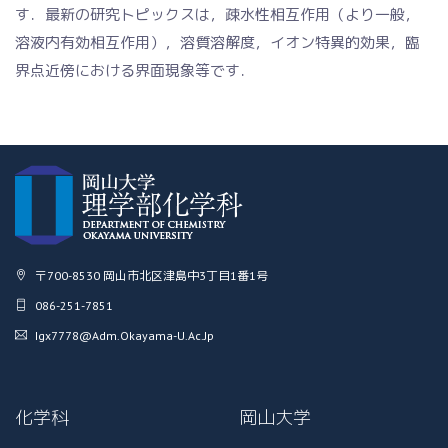
す．最新の研究トピックスは，疎水性相互作用（より一般，
溶液内有効相互作用），溶質溶解度，イオン特異的効果，臨
界点近傍における界面現象等です．
〒700-8530 岡山市北区津島中3丁目1番1号
086-251-7851
Igx7778@adm.okayama-U.ac.jp
化学科
岡山大学