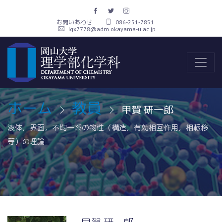
お問いあわせ
086-251-7851
igx7778@adm.okayama-u.ac.jp
ホーム
教員
甲賀 研一郎
液体，界面，不均一系の物性（構造，有効相互作用，相転移
等）の理論