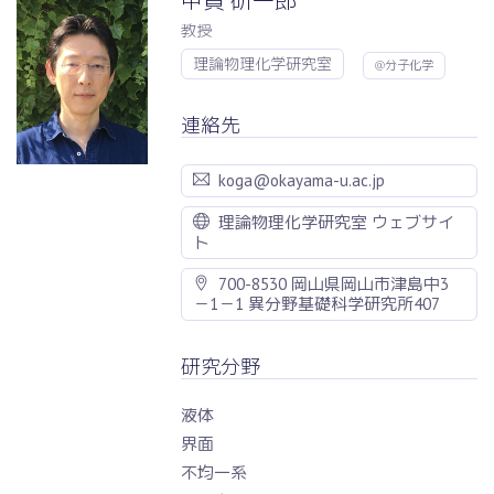
甲賀 研一郎
教授
理論物理化学研究室
@分子化学
連絡先
koga@okayama-u.ac.jp
理論物理化学研究室 ウェブサイ
ト
700-8530 岡山県岡山市津島中3
－1－1 異分野基礎科学研究所407
研究分野
液体
界面
不均一系